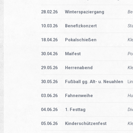
28.02.26
Winterspaziergang
Be
10.03.26
Benefizkonzert
St
18.04.26
Pokalschießen
Kl
30.04.26
Maifest
Po
29.05.26
Herrenabend
Kl
30.05.26
Fußball gg. Alt- u. Neuahlen
Li
03.06.26
Fahnenweihe
Hu
04.06.26
1. Festtag
Di
05.06.26
Kinderschützenfest
Kl