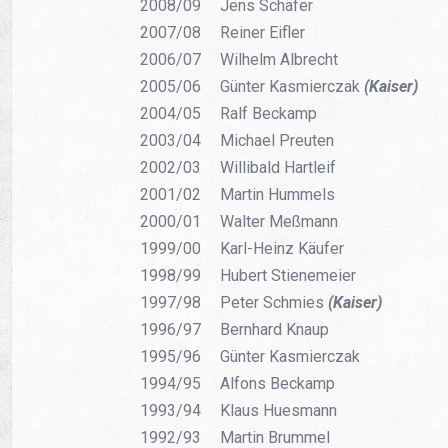
2008/09
Jens Schäfer
2007/08
Reiner Eifler
2006/07
Wilhelm Albrecht
2005/06
Günter Kasmierczak
(Kaiser)
2004/05
Ralf Beckamp
2003/04
Michael Preuten
2002/03
Willibald Hartleif
2001/02
Martin Hummels
2000/01
Walter Meßmann
1999/00
Karl-Heinz Käufer
1998/99
Hubert Stienemeier
1997/98
Peter Schmies
(Kaiser)
1996/97
Bernhard Knaup
1995/96
Günter Kasmierczak
1994/95
Alfons Beckamp
1993/94
Klaus Huesmann
1992/93
Martin Brummel