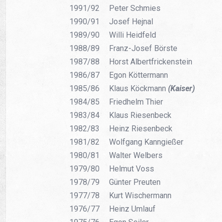
1991/92
Peter Schmies
1990/91
Josef Hejnal
1989/90
Willi Heidfeld
1988/89
Franz-Josef Börste
1987/88
Horst Albertfrickenstein
1986/87
Egon Köttermann
1985/86
Klaus Köckmann
(Kaiser)
1984/85
Friedhelm Thier
1983/84
Klaus Riesenbeck
1982/83
Heinz Riesenbeck
1981/82
Wolfgang Kanngießer
1980/81
Walter Welbers
1979/80
Helmut Voss
1978/79
Günter Preuten
1977/78
Kurt Wischermann
1976/77
Heinz Umlauf